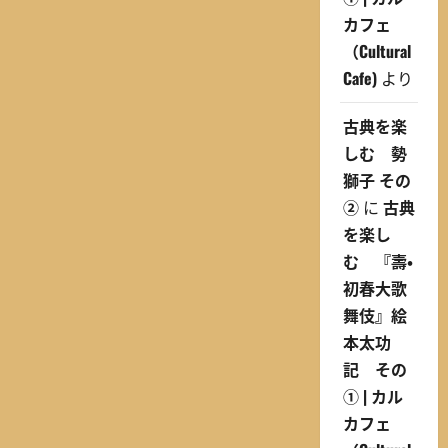
カフェ
（Cultural
Cafe)
より
古典を楽
しむ 勢
獅子 その
②
に
古典
を楽し
む 『壽・
初春大歌
舞伎』絵
本太功
記 その
① | カル
カフェ