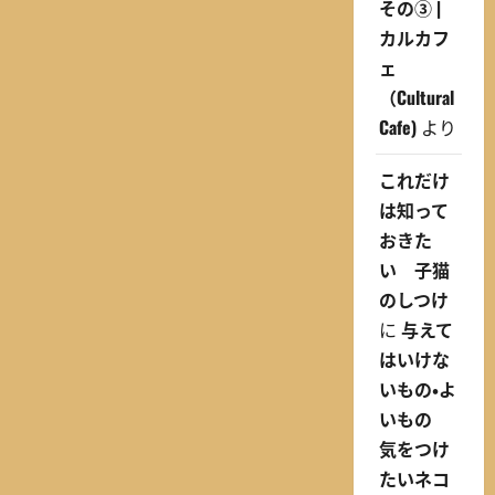
その③ |
カルカフ
ェ
（Cultural
Cafe)
より
これだけ
は知って
おきた
い 子猫
のしつけ
に
与えて
はいけな
いもの・よ
いもの
気をつけ
たいネコ