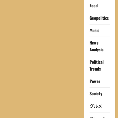
Food
Geopolitics
Music
News
Analysis
Political
Trends
Power
Society
グルメ