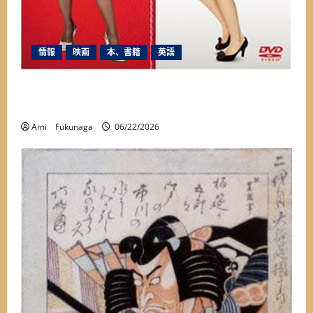
情報
映画
本、書籍
英語
映画『プラダを着た悪魔』って実話なの？誰も
知らないここだけの裏話
Ami Fukunaga
06/22/2026