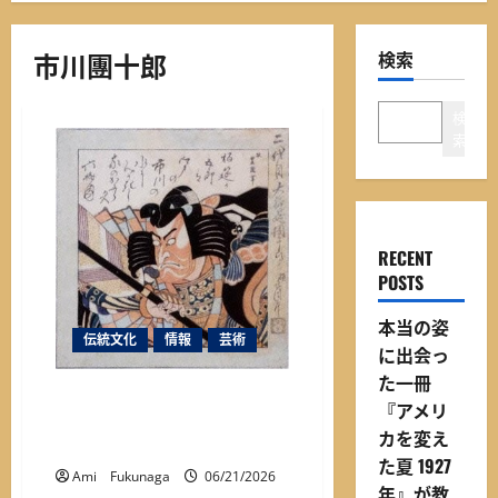
ニ
ュ
市川團十郎
検索
ー
検
索
RECENT
POSTS
本当の姿
伝統文化
情報
芸術
に出会っ
た一冊
【保存版】350年も続く『市
『アメリ
川團十郎』と『成田山』との
カを変え
ゆかり深い関係①
た夏 1927
Ami Fukunaga
06/21/2026
年』が教