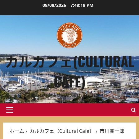
内
08/08/2026
7:48:19 PM
容
を
ス
キ
ッ
プ
カルカフェ(CULTURAL
CAFE)
満ちたりた生活のためのお役立ちサイト
メ
イ
ン
ホーム
カルカフェ（Cultural Cafe）
市川團十郎
メ