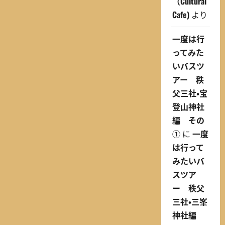
（Cultural
Cafe)
より
一度は行
ってみた
いバスツ
アー 秩
父三社・宝
登山神社
編 その
①
に
一度
は行って
みたいバ
スツア
ー 秩父
三社・三峯
神社編