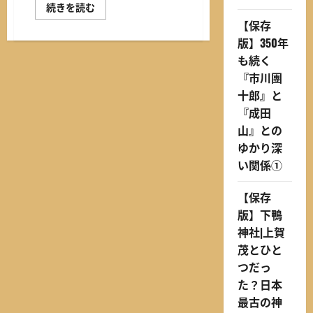
に
【保
続きを読む
つ
存
【保存
い
版】
て
350
版】350年
さ
年
ら
も
も続く
に
続
読
く
『市川團
む
『市
十郎』と
川
團
『成田
十
郎』
山』との
と
『成
ゆかり深
田
い関係①
山』
と
の
ゆ
【保存
か
り
版】下鴨
深
神社|上賀
い
関
茂とひと
係
③
つだっ
に
つ
た？日本
い
最古の神
て
さ