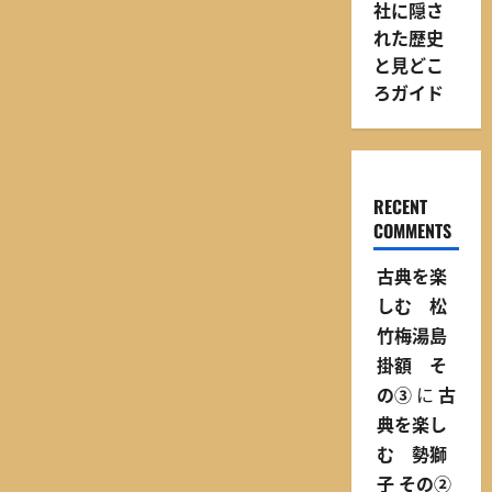
社に隠さ
ら
に
れた歴史
読
む
と見どこ
ろガイド
RECENT
COMMENTS
古典を楽
しむ 松
竹梅湯島
掛額 そ
の③
に
古
典を楽し
む 勢獅
子 その②