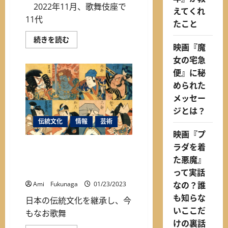
2022年11月、歌舞伎座で
えてくれ
11代
たこと
【保
続きを読む
映画『魔
存
版】
女の宅急
350
年
便』に秘
も
続
められた
く
『市
メッセー
川
ジとは？
團
十
伝統文化
情報
芸術
郎』
と
映画『プ
『成
ラダを着
田
【保存版】350年も続く『市
山』
た悪魔』
川團十郎』と『成田山』との
と
の
ゆかり深い関係③
って実話
ゆ
か
なの？誰
Ami Fukunaga
01/23/2023
り
深
も知らな
日本の伝統文化を継承し、今
い
いここだ
関
もなお歌舞
係
けの裏話
①