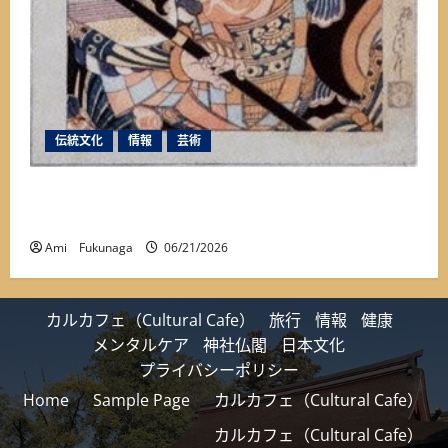
伝統文化
情報
芸術
【保存版】350年も続く『市川團十郎』と『成田
山』とのゆかり深い関係①
Ami Fukunaga
06/21/2026
カルカフェ（Cultural Cafe）
旅行
情報
健康
メンタルケア
神社仏閣
日本文化
プライバシーポリシー
Home
Sample Page
カルカフェ（Cultural Cafe）
カルカフェ（Cultural Cafe）