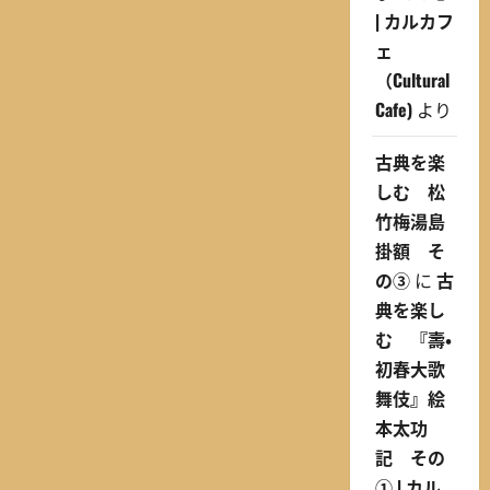
| カルカフ
ェ
（Cultural
Cafe)
より
古典を楽
しむ 松
竹梅湯島
掛額 そ
の③
に
古
典を楽し
む 『壽・
初春大歌
舞伎』絵
本太功
記 その
① | カル