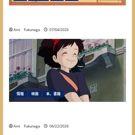
本当の姿に出会った一冊『アメリカを変えた夏
1927年』が教えてくれたこと
Ami Fukunaga
07/04/2026
情報
映画
本、書籍
映画『魔女の宅急便』に秘められたメッセージ
とは？
Ami Fukunaga
06/22/2026