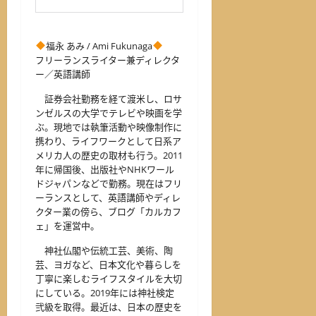
福永 あみ / Ami Fukunaga
フリーランスライター兼ディレクタ
ー／英語講師
証券会社勤務を経て渡米し、ロサ
ンゼルスの大学でテレビや映画を学
ぶ。現地では執筆活動や映像制作に
携わり、ライフワークとして日系ア
メリカ人の歴史の取材も行う。2011
年に帰国後、出版社やNHKワール
ドジャパンなどで勤務。現在はフリ
ーランスとして、英語講師やディレ
クター業の傍ら、ブログ「カルカフ
ェ」を運営中。
神社仏閣や伝統工芸、美術、陶
芸、ヨガなど、日本文化や暮らしを
丁寧に楽しむライフスタイルを大切
にしている。2019年には神社検定
弐級を取得。最近は、日本の歴史を