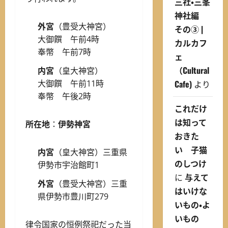
三社・三峯
神社編
外宮
（豊受大神宮）
その③ |
大御饌 午前4時
カルカフ
奉幣 午前7時
ェ
（Cultural
内宮
（皇大神宮）
Cafe)
より
大御饌 午前11時
奉幣 午後2時
これだけ
は知って
所在地
：
伊勢神宮
おきた
い 子猫
内宮
（皇大神宮）三重県
のしつけ
伊勢市宇治館町1
に
与えて
外宮
（豊受大神宮）三重
はいけな
県伊勢市豊川町279
いもの・よ
いもの
律令国家の恒例祭祀だった当