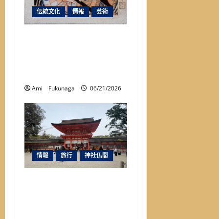
伝統文化
情報
芸術
【保存版】350年も続く
『市川團十郎』と『成田
山』とのゆかり深い関係
①
Ami Fukunaga
06/21/2026
情報
旅行
神社仏閣
【保存版】下鴨神社|上賀
茂とひとつだった？日本
最古の神社に隠された歴
史と見どころガイド