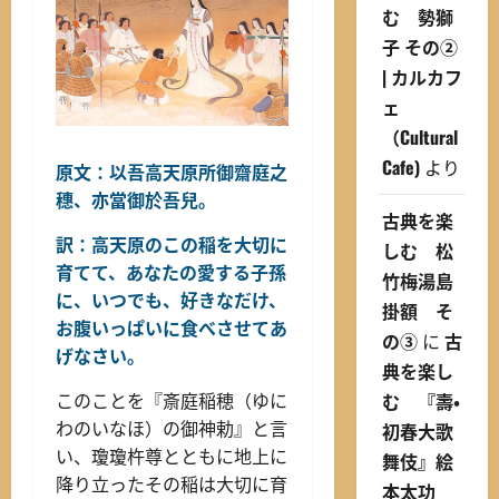
む 勢獅
子 その②
| カルカフ
ェ
（Cultural
Cafe)
より
原文：以吾高天原所御齋庭之
穗、亦當御於吾兒。
古典を楽
訳：高天原のこの稲を大切に
しむ 松
育てて、あなたの愛する子孫
竹梅湯島
に、いつでも、好きなだけ、
掛額 そ
お腹いっぱいに食べさせてあ
の③
に
古
げなさい。
典を楽し
む 『壽・
このことを『斎庭稲穂（ゆに
わのいなほ）の御神勅』と言
初春大歌
い、瓊瓊杵尊とともに地上に
舞伎』絵
降り立ったその稲は大切に育
本太功