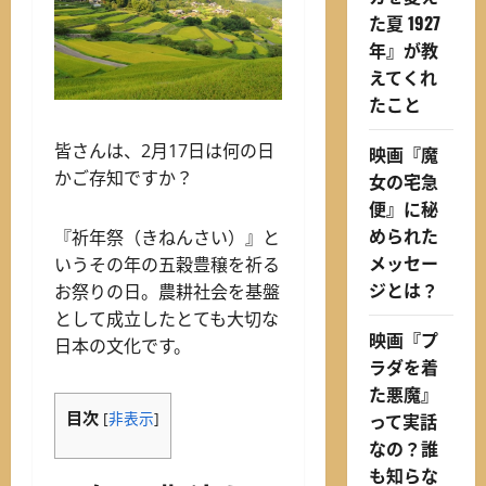
た夏 1927
年』が教
えてくれ
たこと
皆さんは、2月17日は何の日
映画『魔
かご存知ですか？
女の宅急
便』に秘
められた
『祈年祭（きねんさい）』と
メッセー
いうその年の五穀豊穣を祈る
ジとは？
お祭りの日。農耕社会を基盤
として成立したとても大切な
映画『プ
日本の文化です。
ラダを着
た悪魔』
目次
って実話
[
非表示
]
なの？誰
も知らな