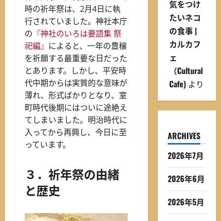
気をつけ
時の祈年祭は、2月4日に執
たいネコ
行されていました。神社本庁
の食事 |
の
『神社のいろは要語集 祭
カルカフ
祀編』
によると、一年の豊穣
ェ
を祈願する最重要な日だった
（Cultural
とあります。しかし、平安時
代中期からは実質的な意味が
Cafe)
より
薄れ、形式ばかりとなり、室
町時代後期にはついに途絶え
てしまいました。明治時代に
入ってから再興し、今日に至
ARCHIVES
っています。
2026年7月
３．祈年祭の由緒
2026年6月
と歴史
2026年5月