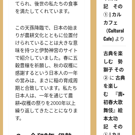
てられ、後世の私たちの食事
記 その
を満たしてくれています。
① | カル
カフェ
この天孫降臨で、日本の始ま
（Cultural
りが農耕文化とともに位置付
Cafe)
より
けられていることは大きな意
味を持つと伊勢神宮のサイト
古典を楽
で紹介していました。春に五
しむ 勢
穀豊穣を祈願し、秋の収穫に
獅子 その
感謝するという日本人の一年
②
に
古典
の営みは、まさに稲の育成周
を楽し
期と合致しています。私たち
む 『壽・
日本人は、一年を通じて農
初春大歌
耕・収穫の祭りを2000年以上
舞伎』絵
繰り返してきたことになりま
本太功
す。
記 その
① | カル