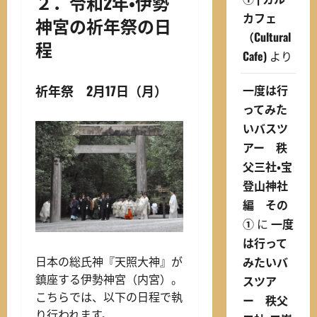
２．令和2年・伊勢
カフェ
神宮の祈年祭の日
（Cultural
程
Cafe)
より
一度は行
祈年祭 2月17日（月）
ってみた
いバスツ
アー 秩
父三社・宝
登山神社
編 その
①
に
一度
は行って
みたいバ
日本の総氏神『天照大神』が
鎮座する伊勢神宮（内宮）。
スツア
こちらでは、以下の日程で執
ー 秩父
り行われます。