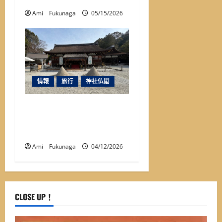
Ami Fukunaga
05/15/2026
情報
旅行
神社仏閣
上賀茂神社を訪ねる前に
知っておきたい！見どこ
ろ５選
Ami Fukunaga
04/12/2026
CLOSE UP！