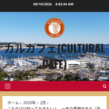
内
08/10/2026
4:42:45 AM
容
を
ス
キ
ッ
プ
カルカフェ(CULTURAL
CAFE)
満ちたりた生活のためのお役立ちサイト
メ
イ
ン
ホーム
2020年
2月
メ
これだけは知っておきたい！ 一年の豊穣を祈る『祈