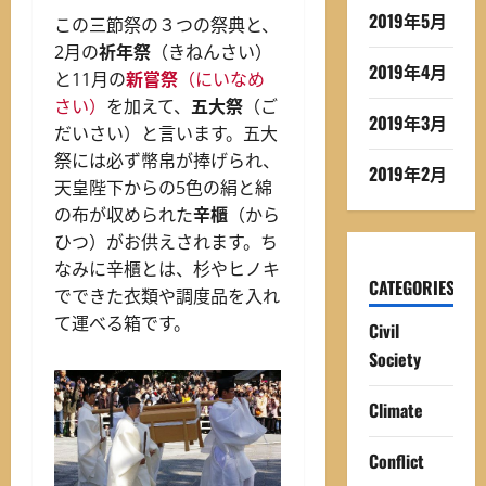
2019年5月
この三節祭の３つの祭典と、
2月の
祈年祭
（きねんさい）
2019年4月
と11月の
新嘗祭
（にいなめ
さい）
を加えて、
五大祭
（ご
2019年3月
だいさい）と言います。五大
祭には必ず幣帛が捧げられ、
2019年2月
天皇陛下からの5色の絹と綿
の布が収められた
辛櫃
（から
ひつ）がお供えされます。ち
なみに辛櫃とは、杉やヒノキ
CATEGORIES
でできた衣類や調度品を入れ
て運べる箱です。
Civil
Society
Climate
Conflict