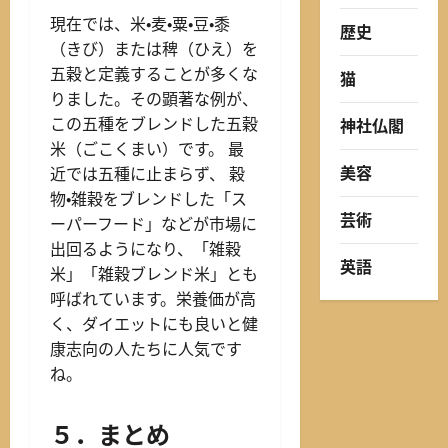
現在では、米・麦・粟・豆・黍
歴史
（きび）または稗（ひえ）を
五穀と定義することが多くな
猫
りました。その顕著な例が、
この五種をブレンドした五穀
神社仏閣
米（ごこくまい）です。 最
美容
近では五種に止まらず、 穀
物・雑穀をブレンドした「ス
芸術
ーパーフード」などが市場に
出回るようになり、「雑穀
英語
米」「雑穀ブレンド米」とも
呼ばれています。栄養価が高
く、ダイエットにも良いと健
康志向の人たちに人気です
ね。
５．まとめ