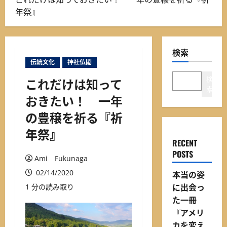
ニ
年祭』
ュ
ー
検索
伝統文化
神社仏閣
検
これだけは知って
索
おきたい！ 一年
の豊穣を祈る『祈
年祭』
RECENT
POSTS
Ami Fukunaga
02/14/2020
本当の姿
に出会っ
1 分の読み取り
た一冊
『アメリ
カを変え