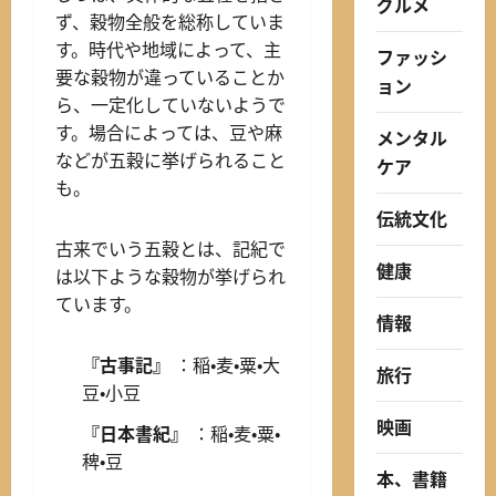
グルメ
ず、穀物全般を総称していま
す。時代や地域によって、主
ファッシ
要な穀物が違っていることか
ョン
ら、一定化していないようで
す。場合によっては、豆や麻
メンタル
などが五穀に挙げられること
ケア
も。
伝統文化
古来でいう五穀とは、記紀で
健康
は以下ような穀物が挙げられ
ています。
情報
『古事記』
：稲・麦・粟・大
旅行
豆・小豆
映画
『日本書紀』
：稲・麦・粟・
稗・豆
本、書籍