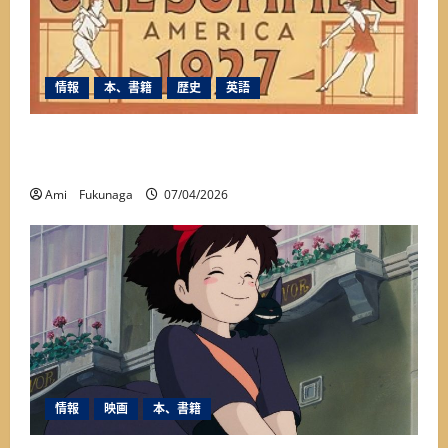
情報
本、書籍
歴史
英語
本当の姿に出会った一冊『アメリカを変えた夏
1927年』が教えてくれたこと
Ami Fukunaga
07/04/2026
情報
映画
本、書籍