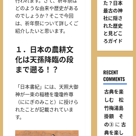
行われます。さて、祈年祭は
た？日本
どのような由来や歴史がある
最古の神
のでしょうか？そこで今回
社に隠さ
は、祈年祭について詳しくご
れた歴史
紹介したいと思います。
と見どこ
ろガイド
１．日本の農耕文
化は天孫降臨の段
まで遡る！？
RECENT
COMMENTS
「日本書紀」には、天照大御
古典を楽
神が一束の稲穂を瓊瓊杵尊
しむ 松
（ににぎのみこと）に授けら
竹梅湯島
れたことが記載されていま
掛額 そ
す。
の③
に
古
典を楽し