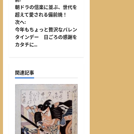
投
朝ドラの信楽に並ぶ、世代を
稿
超えて愛される備前焼！
次へ:
ナ
今年もちょっと贅沢なバレン
ビ
タインデー 日ごろの感謝を
カタチに…
ゲ
ー
関連記事
シ
ョ
ン