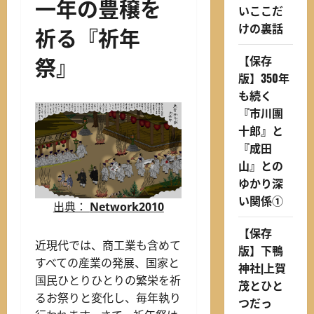
一年の豊穣を
いここだ
けの裏話
祈る『祈年
祭』
【保存
版】350年
も続く
『市川團
十郎』と
『成田
山』との
ゆかり深
い関係①
出典：
Network2010
【保存
近現代では、商工業も含めて
版】下鴨
すべての産業の発展、国家と
神社|上賀
国民ひとりひとりの繁栄を祈
茂とひと
るお祭りと変化し、毎年執り
つだっ