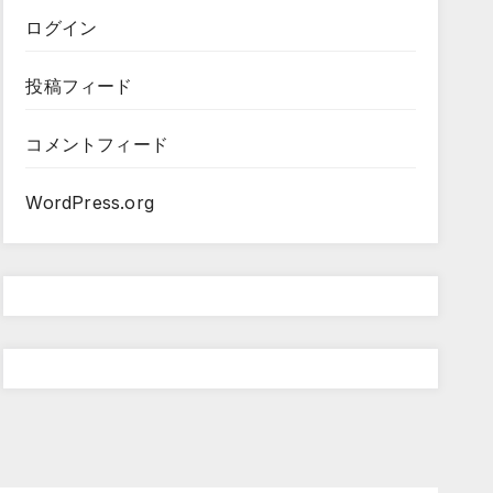
ログイン
投稿フィード
コメントフィード
WordPress.org