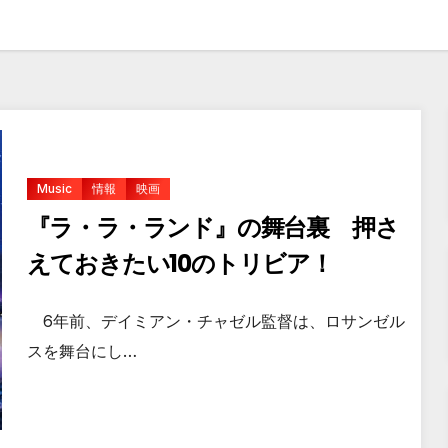
Music
情報
映画
『ラ・ラ・ランド』の舞台裏 押さ
えておきたい10のトリビア！
6年前、デイミアン・チャゼル監督は、ロサンゼル
スを舞台にし…