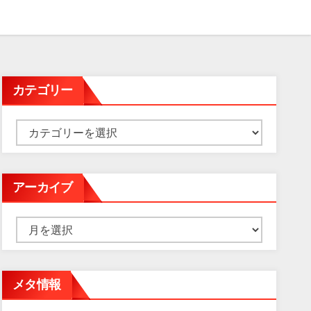
カテゴリー
カ
テ
ゴ
アーカイブ
リ
ー
ア
ー
カ
メタ情報
イ
ブ