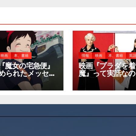
映画
本、書籍
情報
映画
本、書籍
英
『魔女の宅急便』
映画『プラダを着
められたメッセー
魔』って実話なの
は？
も知らないここ
裏話