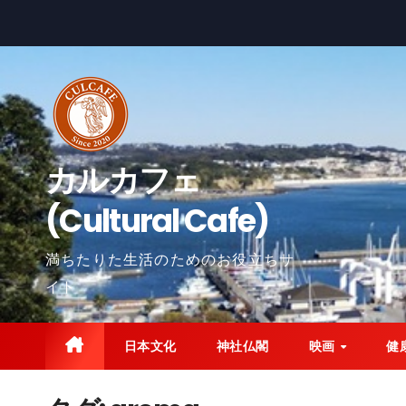
コ
ン
テ
ン
ツ
に
カルカフェ
ス
キ
(Cultural Cafe)
ッ
プ
満ちたりた生活のためのお役立ちサ
イト
日本文化
神社仏閣
映画
健