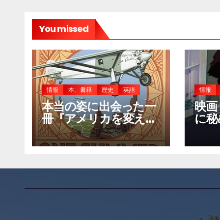
You missed
情報
本、書籍
歴史
英語
情報
本当の姿に出会った一
映画
冊『アメリカを変えた
に秘
夏 1927年』が教えてく
ジと
れたこと