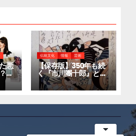
語
伝統文化
情報
芸術
た悪
【保存版】350年も続
？誰
く『市川團十郎』と
だけの
『成田山』とのゆかり
深い関係①