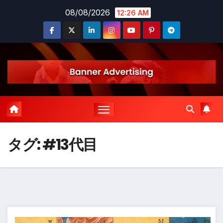
コ
08/08/2026
12:26 AM
ン
テ
ン
ツ
に
ス
キ
ッ
タグ:
#13代目
プ