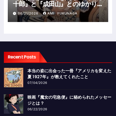
十郎』と『成田山』とのゆかり深
い関係①
06/21/2026
AMI FUKUNAGA
Recent Posts
本当の姿に出会った一冊『アメリカを変えた
夏 1927年』が教えてくれたこと
07/04/2026
映画『魔女の宅急便』に秘められたメッセー
ジとは？
06/22/2026