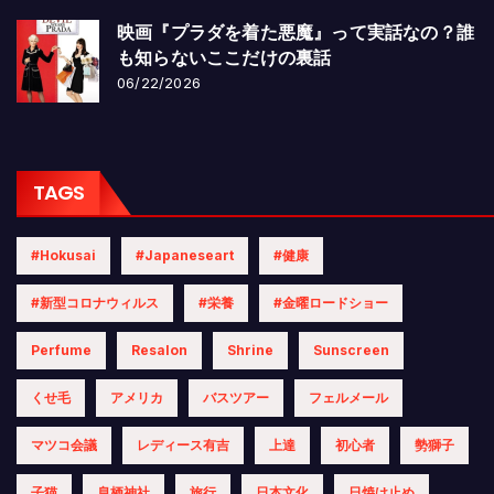
映画『プラダを着た悪魔』って実話なの？誰
も知らないここだけの裏話
06/22/2026
TAGS
#hokusai
#Japaneseart
#健康
#新型コロナウィルス
#栄養
#金曜ロードショー
Perfume
Resalon
Shrine
Sunscreen
くせ毛
アメリカ
バスツアー
フェルメール
マツコ会議
レディース有吉
上達
初心者
勢獅子
子猫
息栖神社
旅行
日本文化
日焼け止め