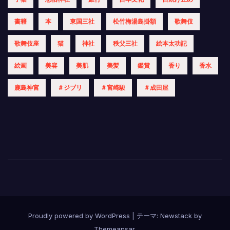
書籍
本
東国三社
松竹梅湯島掛額
歌舞伎
歌舞伎座
猫
神社
秩父三社
絵本太功記
絵画
美容
美肌
美髪
鑑賞
香り
香水
鹿島神宮
＃ジブリ
＃宮崎駿
＃成田屋
Proudly powered by WordPress
|
テーマ:
Newstack
by
Themeansar
.