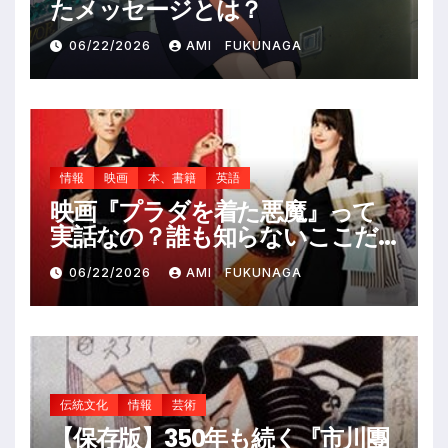
たメッセージとは？
06/22/2026
AMI FUKUNAGA
情報
映画
本、書籍
英語
映画『プラダを着た悪魔』って
実話なの？誰も知らないここだ
けの裏話
06/22/2026
AMI FUKUNAGA
伝統文化
情報
芸術
【保存版】350年も続く『市川團