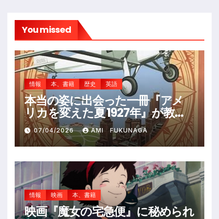
You missed
情報
本、書籍
歴史
英語
本当の姿に出会った一冊『アメ
リカを変えた夏 1927年』が教え
てくれたこと
07/04/2026
AMI FUKUNAGA
情報
映画
本、書籍
映画『魔女の宅急便』に秘められ