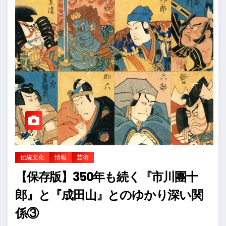
伝統文化
情報
芸術
【保存版】350年も続く『市川團十
郎』と『成田山』とのゆかり深い関
係③