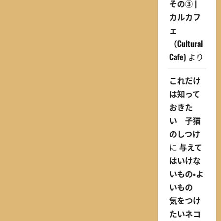
その③ |
カルカフ
ェ
（Cultural
Cafe)
より
これだけ
は知って
おきた
い 子猫
のしつけ
に
与えて
はいけな
いもの・よ
いもの
気をつけ
たいネコ