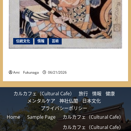
伝統文化
情報
芸術
【保存版】350年も続く『市川團十郎』と『成田
山』とのゆかり深い関係①
Ami Fukunaga
06/21/2026
カルカフェ（Cultural Cafe）
旅行
情報
健康
メンタルケア
神社仏閣
日本文化
プライバシーポリシー
Home
Sample Page
カルカフェ（Cultural Cafe）
カルカフェ（Cultural Cafe）