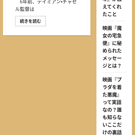
6年前、デイミアン・チャゼ
えてくれ
ル監督は
たこと
『ラ・
続きを読む
ラ・
映画『魔
ラ
ン
女の宅急
ド』
の
便』に秘
舞
められた
台
裏
メッセー
押
さ
ジとは？
え
て
お
映画『プ
き
た
ラダを着
い
10
た悪魔』
の
ト
って実話
リ
なの？誰
ビ
ア！
も知らな
に
つ
いここだ
い
て
けの裏話
さ