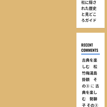
社に隠さ
れた歴史
と見どこ
ろガイド
RECENT
COMMENTS
古典を楽
しむ 松
竹梅湯島
掛額 そ
の③
に
古
典を楽し
む 勢獅
子 その②