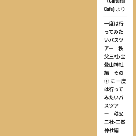
（Cultural
Cafe)
より
一度は行
ってみた
いバスツ
アー 秩
父三社・宝
登山神社
編 その
①
に
一度
は行って
みたいバ
スツア
ー 秩父
三社・三峯
神社編