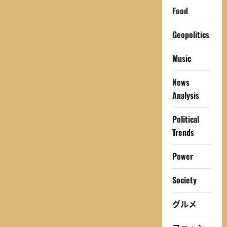
Food
Geopolitics
Music
News
Analysis
Political
Trends
Power
Society
グルメ