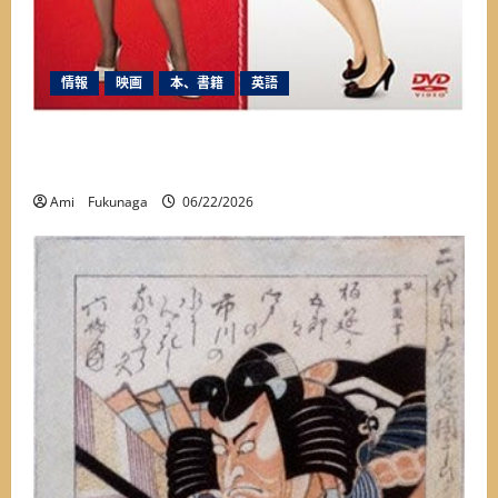
情報
映画
本、書籍
英語
映画『プラダを着た悪魔』って実話なの？誰も
知らないここだけの裏話
Ami Fukunaga
06/22/2026