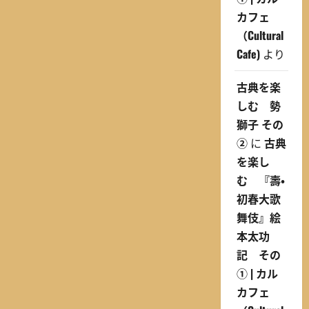
カフェ
（Cultural
Cafe)
より
古典を楽
しむ 勢
獅子 その
②
に
古典
を楽し
む 『壽・
初春大歌
舞伎』絵
本太功
記 その
① | カル
カフェ