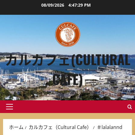
内
08/09/2026
4:47:30 PM
容
を
ス
キ
ッ
プ
カルカフェ(CULTURAL
CAFE)
満ちたりた生活のためのお役立ちサイト
メ
イ
ン
ホーム
カルカフェ（Cultural Cafe）
＃lalalannd
メ