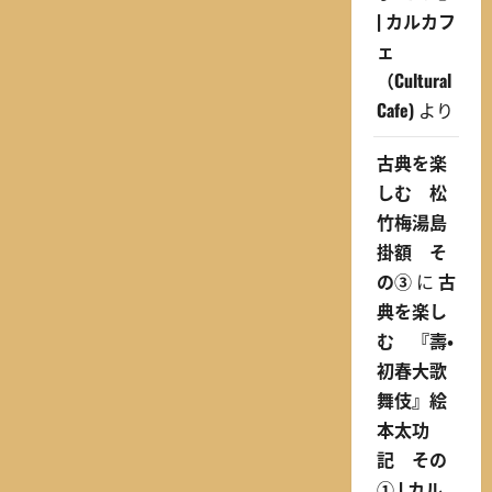
| カルカフ
ェ
（Cultural
Cafe)
より
古典を楽
しむ 松
竹梅湯島
掛額 そ
の③
に
古
典を楽し
む 『壽・
初春大歌
舞伎』絵
本太功
記 その
① | カル