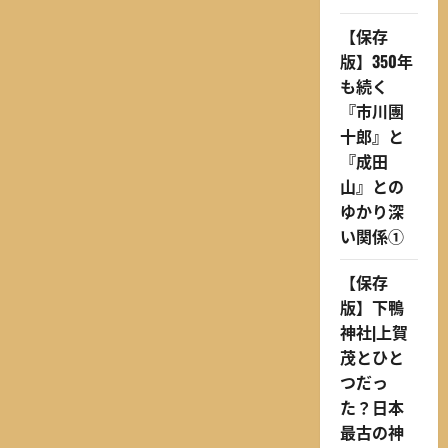
ら
に
【保存
読
む
版】350年
も続く
『市川團
十郎』と
『成田
山』との
ゆかり深
い関係①
【保存
版】下鴨
神社|上賀
茂とひと
つだっ
た？日本
最古の神