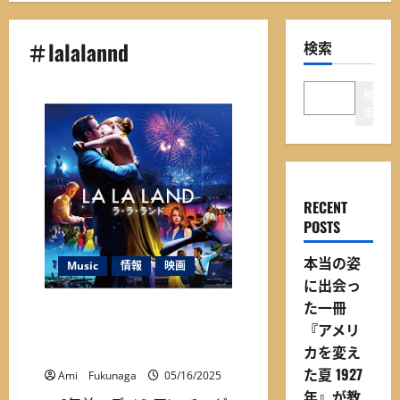
ニ
ュ
＃lalalannd
検索
ー
検
索
RECENT
POSTS
本当の姿
Music
情報
映画
に出会っ
た一冊
『ラ・ラ・ランド』の舞台裏
『アメリ
押さえておきたい10のトリビ
カを変え
ア！
た夏 1927
Ami Fukunaga
05/16/2025
年』が教