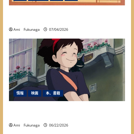
本当の姿に出会った一冊『アメリカを変えた夏
1927年』が教えてくれたこと
Ami Fukunaga
07/04/2026
情報
映画
本、書籍
映画『魔女の宅急便』に秘められたメッセージ
とは？
Ami Fukunaga
06/22/2026