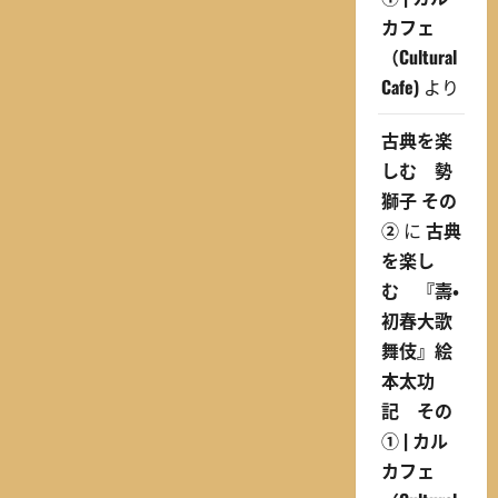
カフェ
（Cultural
Cafe)
より
古典を楽
しむ 勢
獅子 その
②
に
古典
を楽し
む 『壽・
初春大歌
舞伎』絵
本太功
記 その
① | カル
カフェ