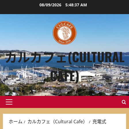
内
08/09/2026
5:48:39 AM
容
を
ス
キ
ッ
プ
カルカフェ(CULTURAL
CAFE)
満ちたりた生活のためのお役立ちサイト
メ
イ
ン
ホーム
カルカフェ（Cultural Cafe）
充電式
メ