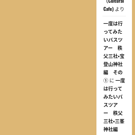
（Cultural
Cafe)
より
一度は行
ってみた
いバスツ
アー 秩
父三社・宝
登山神社
編 その
①
に
一度
は行って
みたいバ
スツア
ー 秩父
三社・三峯
神社編