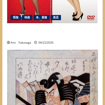
情報
映画
本、書籍
英語
映画『プラダを着た悪魔』って実話なの？誰も
知らないここだけの裏話
Ami Fukunaga
06/22/2026