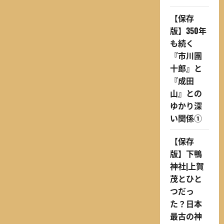
【保存
版】350年
も続く
『市川團
十郎』と
『成田
山』との
ゆかり深
い関係①
【保存
版】下鴨
神社|上賀
茂とひと
つだっ
た？日本
最古の神