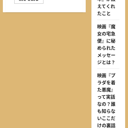
年
えてくれ
の
携
たこと
帯
扇
風
映画『魔
機
は
女の宅急
こ
れ
便』に秘
で
決
められた
ま
メッセー
り！
お
ジとは？
す
す
め
映画『プ
ベ
ス
ラダを着
ト
５
た悪魔』
に
つ
って実話
い
て
なの？誰
さ
も知らな
ら
に
いここだ
読
む
けの裏話