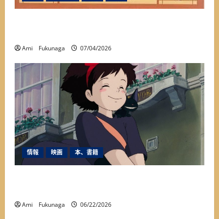
本当の姿に出会った一冊『アメリカを変えた夏
1927年』が教えてくれたこと
Ami Fukunaga
07/04/2026
情報
映画
本、書籍
映画『魔女の宅急便』に秘められたメッセージ
とは？
Ami Fukunaga
06/22/2026