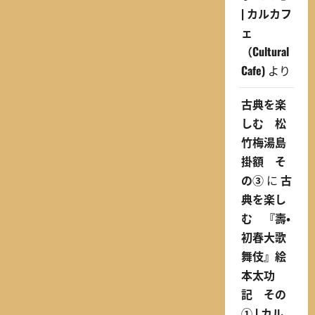
| カルカフ
ェ
（Cultural
Cafe)
より
古典を楽
しむ 松
竹梅湯島
掛額 そ
の③
に
古
典を楽し
む 『壽・
初春大歌
舞伎』絵
本太功
記 その
① | カル