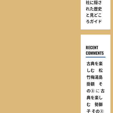
社に隠さ
れた歴史
と見どこ
ろガイド
RECENT
COMMENTS
古典を楽
しむ 松
竹梅湯島
掛額 そ
の③
に
古
典を楽し
む 勢獅
子 その②