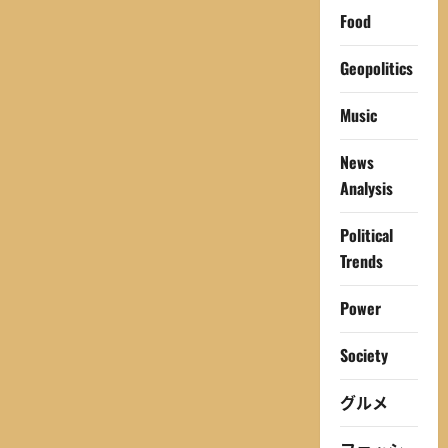
Food
Geopolitics
Music
News
Analysis
Political
Trends
Power
Society
グルメ