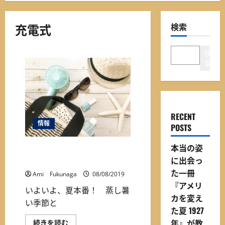
ニ
ュ
充電式
検索
ー
検
索
RECENT
情報
POSTS
本当の姿
今年の携帯扇風機はこれで決
に出会っ
まり！ おすすめベスト５
た一冊
Ami Fukunaga
08/08/2019
『アメリ
​いよいよ、夏本番！ 蒸し暑
カを変え
い季節と
た夏 1927
年』が教
今
続きを読む