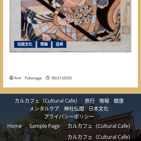
伝統文化
情報
芸術
【保存版】350年も続く『市川團十郎』と『成田
山』とのゆかり深い関係①
Ami Fukunaga
06/21/2026
カルカフェ（Cultural Cafe）
旅行
情報
健康
メンタルケア
神社仏閣
日本文化
プライバシーポリシー
Home
Sample Page
カルカフェ（Cultural Cafe）
カルカフェ（Cultural Cafe）