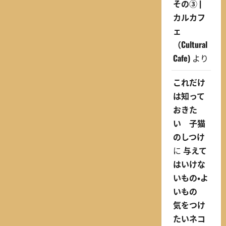
その③ |
カルカフ
ェ
（Cultural
Cafe)
より
これだけ
は知って
おきた
い 子猫
のしつけ
に
与えて
はいけな
いもの・よ
いもの
気をつけ
たいネコ