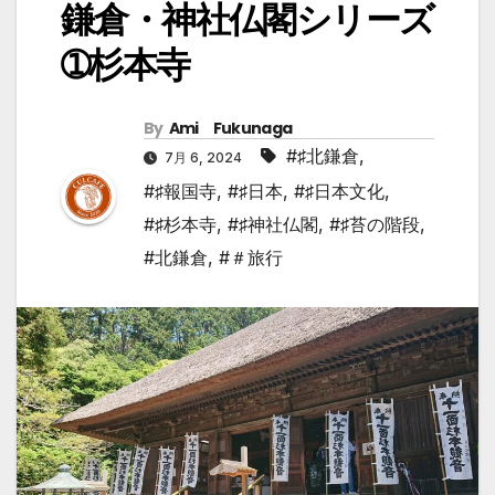
鎌倉・神社仏閣シリーズ
➀杉本寺
By
Ami Fukunaga
#♯北鎌倉
,
7月 6, 2024
#♯報国寺
,
#♯日本
,
#♯日本文化
,
#♯杉本寺
,
#♯神社仏閣
,
#♯苔の階段
,
#北鎌倉
,
#＃旅行