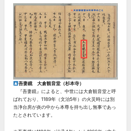
吾妻鏡 大倉観音堂（杉本寺）
『吾妻鏡』によると、中世には大倉観音堂と呼
ばれており、1189年（文治5年）の火災時には別
当浄台房が炎の中から本尊を持ち出し無事であっ
たとされています。