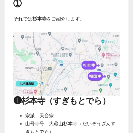
➀
それでは
杉本寺
をご紹介します。
❶杉本寺（すぎもとでら）
宗派 天台宗
山号寺号 大蔵山杉本寺（だいぞうざんす
ぎもとでら）