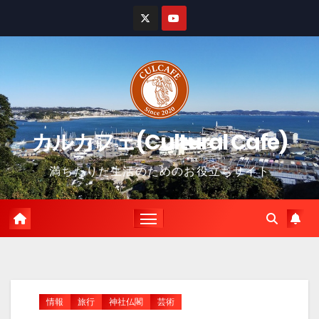
コ
ン
テ
ン
ツ
に
カルカフェ(Cultural Cafe)
ス
キ
満ちたりた生活のためのお役立ちサイト
ッ
プ
情報
旅行
神社仏閣
芸術