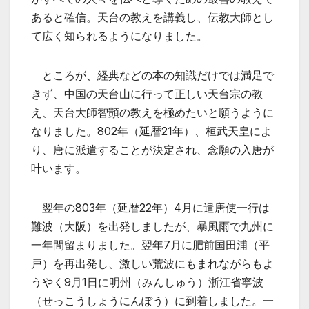
あると確信。天台の教えを講義し、伝教大師とし
て広く知られるようになりました。
ところが、経典などの本の知識だけでは満足で
きず、中国の天台山に行って正しい天台宗の教
え、天台大師智顗の教えを極めたいと願うように
なりました。802年（延暦21年）、桓武天皇によ
り、唐に派遣することが決定され、念願の入唐が
叶います。
翌年の803年（延暦22年）4月に遣唐使一行は
難波（大阪）を出発しましたが、暴風雨で九州に
一年間留まりました。翌年7月に肥前国田浦（平
戸）を再出発し、激しい荒波にもまれながらもよ
うやく9月1日に明州（みんしゅう）浙江省寧波
（せっこうしょうにんぽう）に到着しました。一