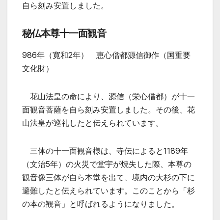
自ら刻み安置しました。
秘仏本尊十一面観音
986年（
寛和
2年）
恵
心
僧都
源信
御作
（国重要
文化財）
花山法皇の命により、源信（栄心僧都）が十一
面観音菩薩を自ら刻み安置しました。その後、花
山法皇が巡礼したと伝えられています。
三体の十一面観音様は、寺伝によると1189年
（文治5年）の火災で堂宇が焼失した際、本尊の
観音像三体が自ら本堂を出て、境内の大杉の下に
避難したと伝えられています。このことから「杉
の本の観音」と呼ばれるようになりました。