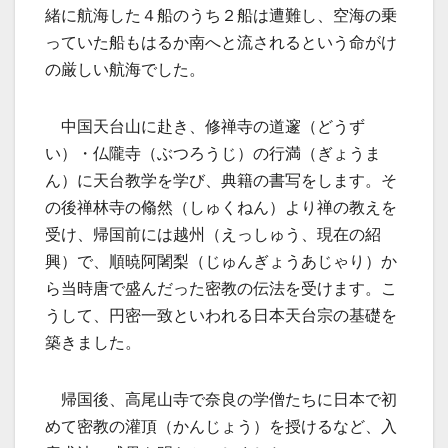
緒に航海した４船のうち２船は遭難し、空海の乗
っていた船もはるか南へと流されるという命がけ
の厳しい航海でした。
中国天台山に赴き、修禅寺の道邃（どうず
い）・仏隴寺（ぶつろうじ）の行満（ぎょうま
ん）に天台教学を学び、典籍の書写をします。そ
の後禅林寺の翛然（しゅくねん）より禅の教えを
受け、帰国前には越州（えっしゅう、現在の紹
興）で、順暁阿闍梨（じゅんぎょうあじゃり）か
ら当時唐で盛んだった密教の伝法を受けます。こ
うして、円密一致といわれる日本天台宗の基礎を
築きました。
帰国後、高尾山寺で奈良の学僧たちに日本で初
めて密教の灌頂（かんじょう）を授けるなど、入