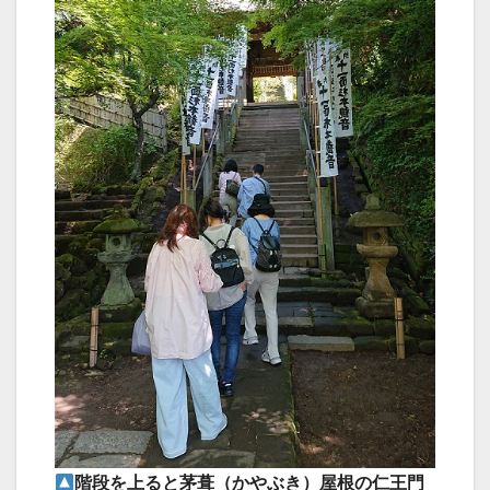
階段を上ると茅葺（かやぶき）屋根の仁王門