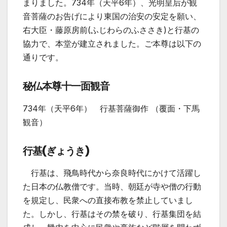
まりました。734年（天平6年）、光明皇后が観
音菩薩のお告げにより東国の治安の安定を願い、
右大臣・藤原房前(ふじわらのふささき)と行基の
協力で、本堂が建立されました。ご本尊は以下の
通りです。
秘仏本尊十一面観音
734年（天平6年）
行基
菩薩
御作
（覆面・下馬
観音）
行基(ぎょうき)
行基は、飛鳥時代から奈良時代にかけて活躍し
た日本の仏教僧です。当時、朝廷が寺や僧の行動
を規定し、民衆への直接布教を禁止していまし
た。しかし、行基はその禁を破り、行基集団を結