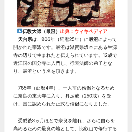
伝教大師（最澄）
出典：ウィキペディア
天台宗
は、806年（延暦25年）に
最澄
によって
開かれた宗派です。最澄は滋賀県坂本にある生源
寺の辺りで生まれたと伝えられています。12歳で
近江国の国分寺に入門し、行表法師の弟子とな
り、最澄という名を頂きます。
785年（延暦4年）、一人前の僧侶となるため
に奈良の東大寺に入り、具足戒（250戒）を受
け、国に認められた正式な僧侶になりました。
受戒後3ヵ月ほどで奈良を離れ、さらに自らを
高めるための最良の地として、比叡山で修行する