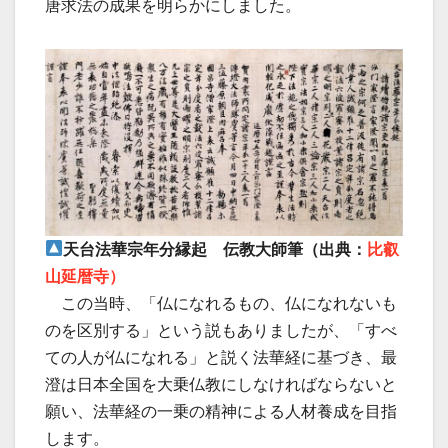
唐求法の成果を明らかにしました。
天台法華宗年分縁起 伝教大師筆（出典：
比叡
山延暦寺）
この当時、「仏になれるもの、仏になれないも
のを区別する」という説もありましたが、「すべ
ての人が仏になれる」と説く法華経に基づき、最
澄は日本全国を大乗仏教にしなければならないと
願い、法華経の一乗の精神による人材養成を目指
します。