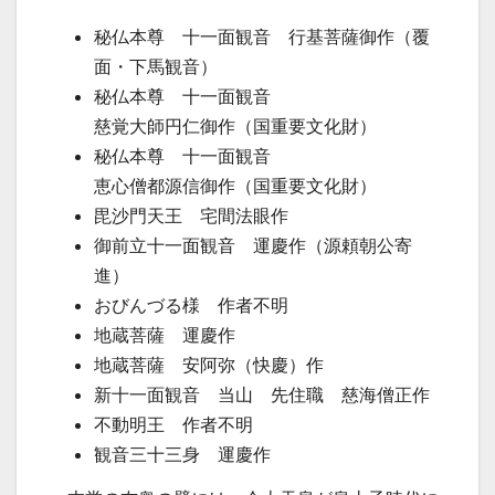
秘仏本尊 十一面観音 行基菩薩御作（覆
面・下馬観音）
秘仏本尊 十一面観音
慈
覚
大師
円仁
御作
（国重要文化財）
秘仏本尊 十一面観音
恵
心
僧都
源信
御作
（国重要文化財）
毘沙門天王 宅間法眼作
御前立十一面観音 運慶作（源頼朝公寄
進）
おびんづる様 作者不明
地蔵菩薩 運慶作
地蔵菩薩 安阿弥（快慶）作
新十一面観音 当山 先住職 慈海僧正作
不動明王 作者不明
観音三十三身 運慶作