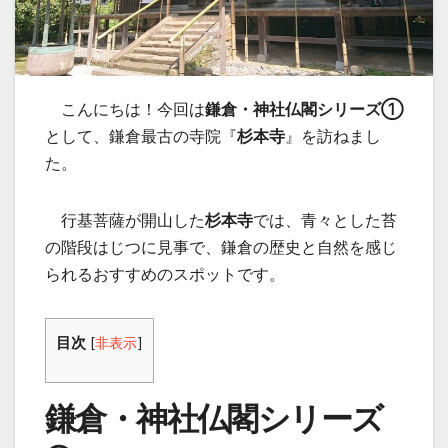
こんにちは！今回は
鎌倉・神社仏閣シリーズ➀
として、鎌倉最古の寺院『
杉本寺
』を訪ねまし
た。
行基菩薩が開山した
杉本寺
では、青々とした苔
の階段はじつに見事で、鎌倉の歴史と自然を感じ
られるおすすめのスポットです。
目次
[
非表示
]
鎌倉・神社仏閣シリーズ