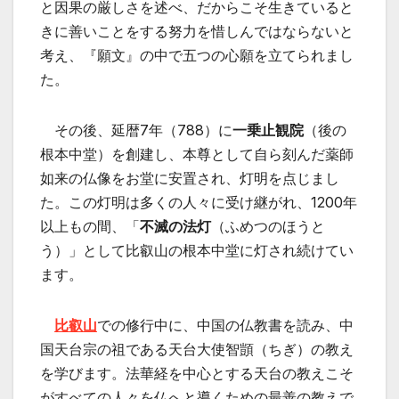
と因果の厳しさを述べ、だからこそ生きていると
きに善いことをする努力を惜しんではならないと
考え、『願文』の中で五つの心願を立てられまし
た。
その後、延暦7年（788）に
一乗止観院
（後の
根本中堂）を創建し、本尊として自ら刻んだ薬師
如来の仏像をお堂に安置され、灯明を点じまし
た。この灯明は多くの人々に受け継がれ、1200年
以上もの間、「
不滅の法灯
（ふめつのほうと
う）」として比叡山の根本中堂に灯され続けてい
ます。
比叡山
での修行中に、中国の仏教書を読み、中
国天台宗の祖である天台大使智顗（ちぎ）の教え
を学びます。法華経を中心とする天台の教えこそ
がすべての人々を仏へと導くための最善の教えで