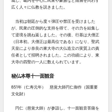
成し、畿内を中心に民衆や豪族など階層を問わず
広く人々に仏教を説きました。
当初は朝廷から度々弾圧や禁圧を受けました
が、民衆の圧倒的な支持を得て、その力を結集し
て逆境を跳ね返しました。その後、行基は大僧正
（日本初。大僧正は最高位である）になり、聖武
天皇により奈良の東大寺の大仏造立の実質上の責
任者として招聘されました。この功績により、東
大寺の四聖の一人に数えられています。
秘仏本尊十一面観音
851年（
仁
寿
元年）
慈
覚
大師
円仁
御作
（国重要
文化財）
円仁（慈覚大師）が参詣し、十一面観音菩薩を