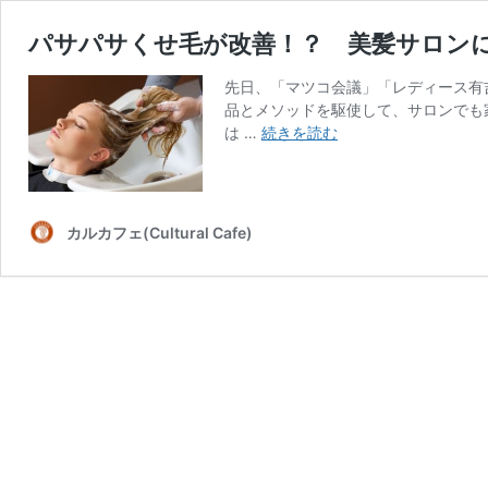
パサパサくせ毛が改善！？ 美髪サロン
先日、「マツコ会議」「レディース有吉
品とメソッドを駆使して、サロンでも
パ
は …
続きを読む
サ
パ
サ
く
カルカフェ(Cultural Cafe)
せ
毛
が
改
善！？
美
髪
サ
ロ
ン
に